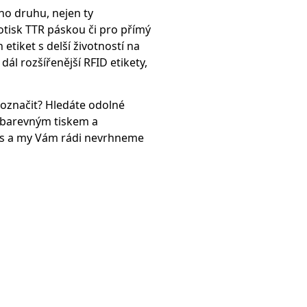
ho druhu, nejen ty
potisk TTR páskou či pro přímý
etiket s delší životností na
ál rozšířenější RFID etikety,
označit? Hledáte odolné
s barevným tiskem a
ás a my Vám rádi nevrhneme