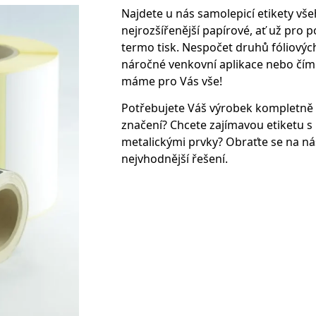
Najdete u nás samolepicí etikety vše
nejrozšířenější papírové, ať už pro 
termo tisk. Nespočet druhů fóliových 
náročné venkovní aplikace nebo čím d
máme pro Vás vše!
Potřebujete Váš výrobek kompletně 
značení? Chcete zajímavou etiketu 
metalickými prvky? Obraťte se na n
nejvhodnější řešení.