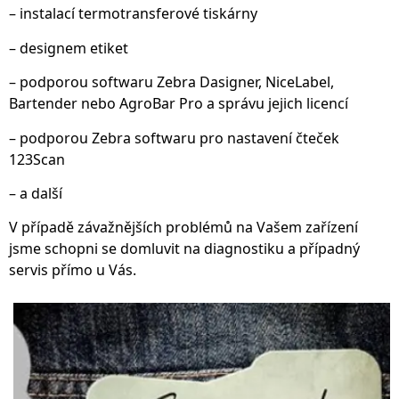
– instalací termotransferové tiskárny
– designem etiket
– podporou softwaru Zebra Dasigner, NiceLabel,
Bartender nebo AgroBar Pro a správu jejich licencí
– podporou Zebra softwaru pro nastavení čteček
123Scan
– a další
V případě závažnějších problémů na Vašem zařízení
jsme schopni se domluvit na diagnostiku a případný
servis přímo u Vás.